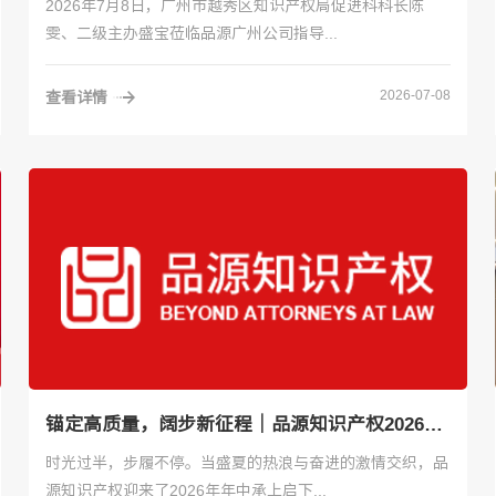
2026年7月8日，广州市越秀区知识产权局促进科科长陈
雯、二级主办盛宝莅临品源广州公司指导...
2026-07-08
查看详情
锚定高质量，阔步新征程｜品源知识产权2026年年中会议圆满召开
时光过半，步履不停。当盛夏的热浪与奋进的激情交织，品
源知识产权迎来了2026年年中承上启下...