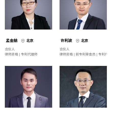
孟金喆
许利波
北京
北京
合伙人
合伙人
律师资格 | 专利代理师
律师资格 | 前专利审查员 | 专利代理