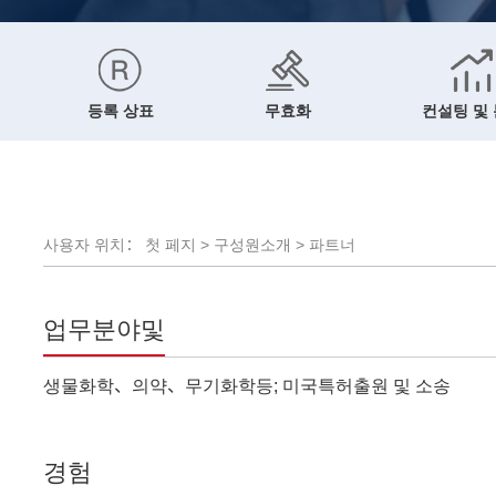
등록 상표
무효화
컨설팅 및
사용자 위치：
첫 페지
>
구성원소개
>
파트너
업무분야및
생물화학、의약、무기화학등; 미국특허출원 및 소송
경험