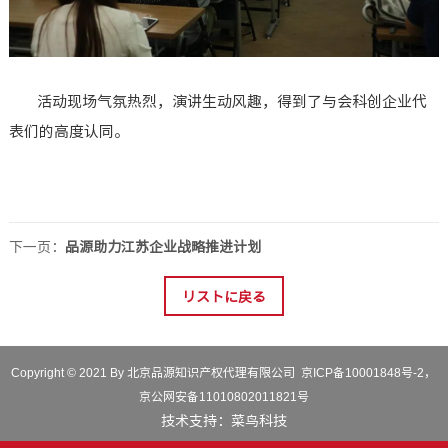
活动现场气氛热烈，演讲生动风趣，得到了与会科创企业代
表们的高度认同。
下一页：
品源助力江苏企业战略推进计划
リストに戻る
Copyright © 2021 By 北京品源知识产权代理有限公司
京ICP备10001848号-2
，
京公网安备11010802011821号
技术支持：
菜鸟科技