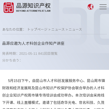
あなたの位置：
トップページ
>
ニュース
>
ニュース
品源应邀为人才科创企业作知产讲座
発表時期：2021-05-11
841回目閲覧
分かち合う：
5月15日下午，由昆山市人才科创发展服务中心、昆山周市镇
财政和经济发展局及昆山市知识产权保护协会联合举办的人才科
创企业知识产权周市镇专场培训会成功举办。本次培训会采用线
下开课、线上直播模式，邀请了包括奇华光电、世名科技、久茂