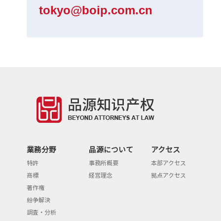
tokyo@boip.com.cn
業務分野
品源について
アクセス
特許
事務所概要
本部アクセス
商標
経営理念
拠点アクセス
著作権
紛争解決
調査・分析